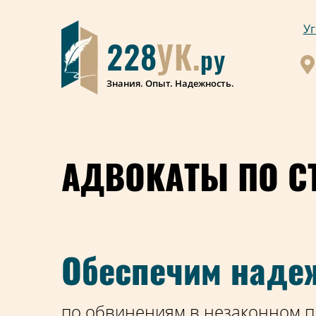
Уг
228
УК.
ру
Знания. Опыт. Надежность.
АДВОКАТЫ ПО СТ
Обеспечим наде
по обвинениям в незаконном пр