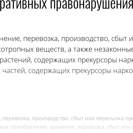
тративных правонарушени
ение, перевозка, производство, сбыт 
хотропных веществ, а также незаконны
 растений, содержащих прекурсоры нар
 частей, содержащих прекурсоры нарко
 перевозка, производство, сбыт или пересылка пр
ные приобретение, хранение, перевозка, сбыт или