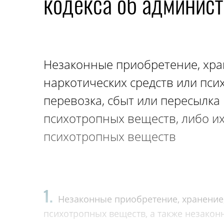
кодекса об админис
Незаконные приобретение, хран
наркотических средств или пси
перевозка, сбыт или пересылка
психотропных веществ, либо их
психотропных веществ
1.
Незаконные приобретение, хранение,
психотропных веществ, а также незакон