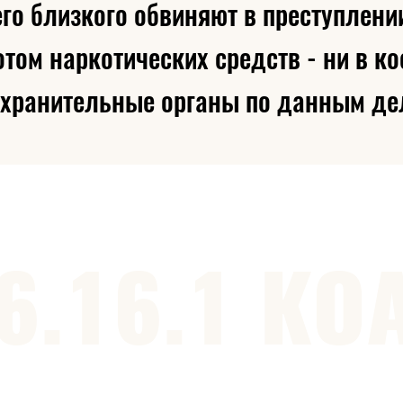
его близкого обвиняют в преступлени
том наркотических средств - ни в ко
охранительные органы по данным дел
6.16.1 КО