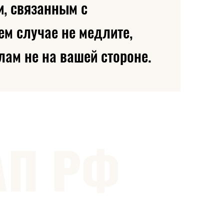
и, связанным с
ем случае не медлите,
ам не на вашей стороне.
АП РФ