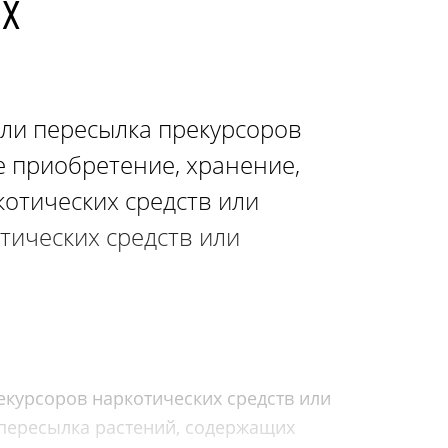
ях
или пересылка прекурсоров
е приобретение, хранение,
котических средств или
тических средств или
екурсоров наркотических средств или
 пересылка растений, содержащих