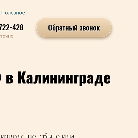
Полезное
722-428
Обратный звонок
уточно
 в Калининграде
изводстве, сбыте или