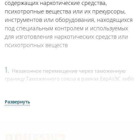
содержащих наркотические средства,
психотропные вещества или их прекурсоры,
инструментов или оборудования, находящихся
под специальным контролем и используемых
для изготовления наркотических средств или
психотропных веществ
1.
Незаконное перемещение через таможенную
границу Таможенного союза в рамках ЕврАзЭС либо
Государственную границу Российской Федерации с
государствами - членами Таможенного союза в
рамках ЕврАзЭС наркотических средств,
Развернуть
психотропных веществ, их прекурсоров или
аналогов, растений, содержащих наркотические
средства, психотропные вещества или их
прекурсоры, либо их частей, содержащих
ПОЧЕМУ?
наркотические средства, психотропные вещества