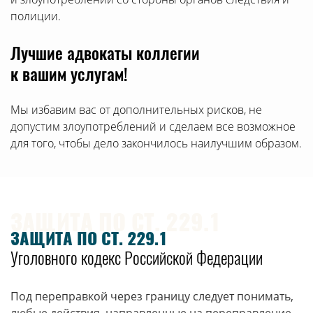
служебного положения;
полиции.
в)
в отношении наркотических средств,
Лучшие адвокаты коллегии
психотропных веществ или их аналогов, растений,
к вашим услугам!
содержащих наркотические средства, психотропные
вещества, либо их частей, содержащих
наркотические средства или психотропные
Мы избавим вас от дополнительных рисков, не
вещества, в значительном размере,
допустим злоупотреблений и сделаем все возможное
для того, чтобы дело закончилось наилучшим образом.
наказывается
лишением свободы на срок от пяти до десяти лет со
штрафом в размере до одного миллиона рублей или
в размере заработной платы или иного дохода
ЗАЩИТА ПО СТ. 229.1
осужденного за период до пяти лет или без такового
ЗАЩИТА ПО СТ. 229.1
и с ограничением свободы на срок до полутора лет
Уголовного кодекс Российской Федерации
или без такового.
3.
Под переправкой через границу следует понимать,
Деяния, предусмотренные частями первой или
любые действия, направленные на переправление.