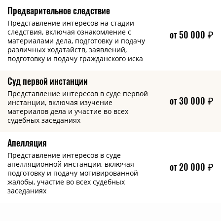
или иного дохода осужденного за период до пяти
посылки К. был задержан сотрудниками полиции.
Предварительное следствие
лет либо без такового и с ограничением свободы на
При даче первоначальных показаний К. допустил,
Представление интересов на стадии
срок до двух лет или без такового или пожизненным
казалось бы, фатальную ошибку для себя, оговорив
следствия, включая ознакомление с
от 50 000
₽
лишением свободы.
материалами дела, подготовку и подачу
себя и показав сотрудникам полиции, что знал, что в
различных ходатайств, заявлений,
посылке находится наркотик, в результате чего был
подготовку и подачу гражданского иска
помещен в СИЗО до окончания суда. Оказывая
помощь К., необходимо было доказать, что он
Суд первой инстанции
действительно не знал, что находится в посылке,
Представление интересов в суде первой
от 30 000
₽
чему помогла сохранившиеся переписка с его
инстанции, включая изучение
материалов дела и участие во всех
«товарищем». Несмотря на это доказать правоту
судебных заседаниях
удалось только в суде апелляционной инстанции,
так как суд 1-й инстанции встал на сторону
Апелляция
обвинения.
Представление интересов в суде
апелляционной инстанции, включая
от 20 000
₽
подготовку и подачу мотивированной
жалобы, участие во всех судебных
заседаниях