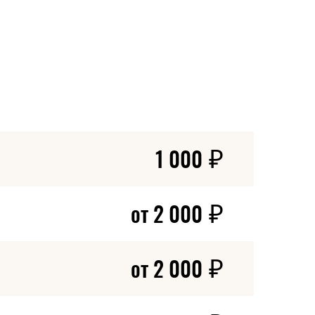
тики ВИЧ-инфекции и других опасных
бления наркотических средств и
власти в сфере здравоохранения и органами
₽
1 000
₽
от 2 000
₽
от 2 000