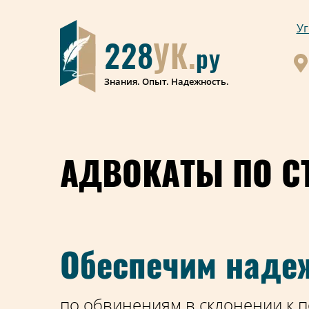
Уг
228
УК.
ру
Знания. Опыт. Надежность.
АДВОКАТЫ ПО СТ
Обеспечим наде
по обвинениям в склонении к п