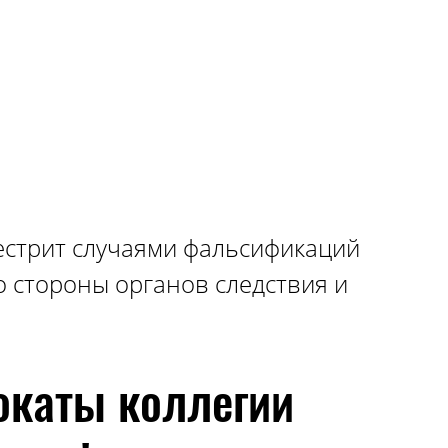
т"),
лет либо без такового;
естрит случаями фальсификаций
о стороны органов следствия и
окаты коллегии