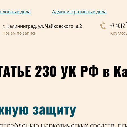
оловные дела
Административные дела
+7 4012
г. Калининград, ул. Чайковского, д.2
Прием по записи
Круглос
АТЬЕ 230 УК РФ в К
жную защиту
отреблению наркотических средств, пс