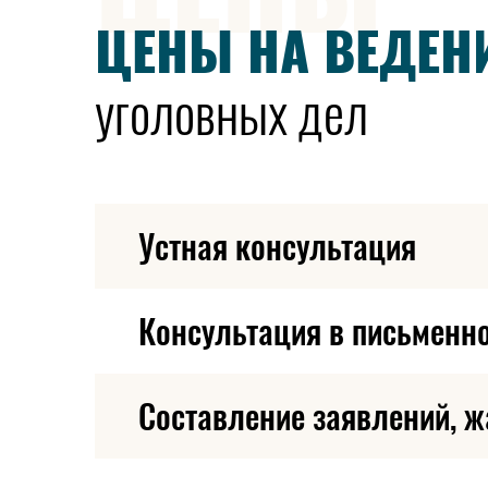
ЦЕНЫ НА ВЕДЕН
Примечания
уголовных дел
Действие настоящей статьи не распространяе
инфекционных заболеваний соответствующих 
психотропных веществ, если эти деяния осущ
внутренних дел.
Устная консультация
Консультация в письменн
Составление заявлений, ж