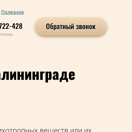
Полезное
722-428
Обратный звонок
уточно
алининграде
ихотропных веществ или их