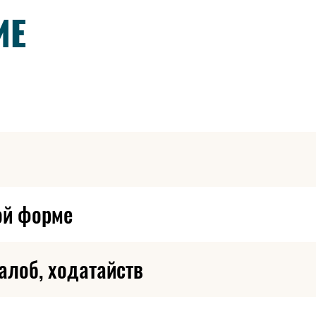
ИЕ
тся на случаи пропаганды применения в целях профилак
инструментов и оборудования, используемых для потре
ествлялись по согласованию с органами исполнительной 
ой форме
алоб, ходатайств