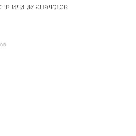
тв или их аналогов
гов
лишением свободы на срок от трех до