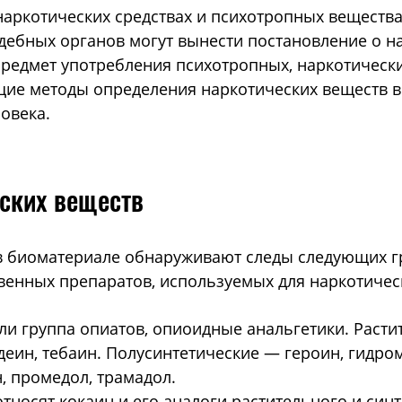
аркотических средствах и психотропных веществах
дебных органов могут вынести постановление о н
редмет употребления психотропных, наркотически
щие методы определения наркотических веществ в
ловека.
ских веществ
 биоматериале обнаруживают следы следующих гр
твенных препаратов, используемых для наркотичес
ли группа опиатов, опиоидные анальгетики. Раст
еин, тебаин. Полусинтетические — героин, гидро
, промедол, трамадол.
тносят кокаин и его аналоги растительного и син