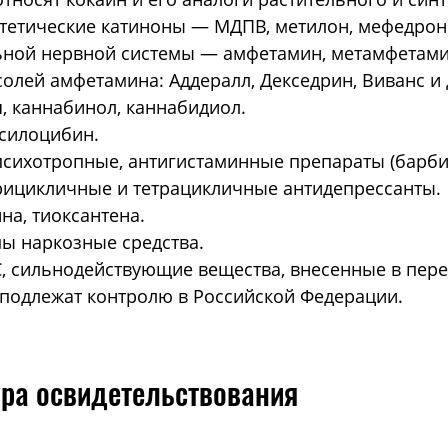
нтетические катиноны — МДПВ, метилон, мефедрон
ой нервной системы — амфетамин, метамфетамин, 
олей амфетамина: Аддералл, Декседрин, Виванс и 
 каннабинол, каннабидиол.
силоцибин.
сихотропные, антигистаминные препараты (барби
трицикличные и тетрацикличные антидепрессанты.
а, тиоксантена.
ы наркозные средства.
, сильнодействующие вещества, внесенные в пере
 подлежат контролю в Российской Федерации.
ура освидетельствования