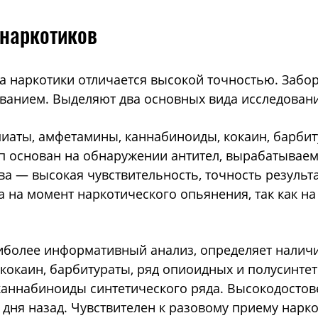
 наркотиков
 наркотики отличается высокой точностью. Забор
ванием. Выделяют два основных вида исследован
аты, амфетамины, каннабиноиды, кокаин, барбиту
п основан на обнаружении антител, вырабатывае
а — высокая чувствительность, точность результ
 на момент наркотического опьянения, так как н
более информативный анализ, определяет наличи
 кокаин, барбитураты, ряд опиоидных и полусинтет
 каннабиноиды синтетического ряда. Высокодосто
 дня назад. Чувствителен к разовому приему нарк