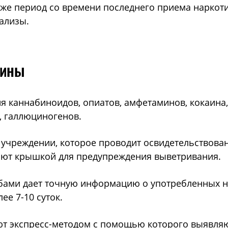
аже период со времени последнего приема наркоти
ализы.
рины
я каннабиноидов, опиатов, амфетаминов, кокаина
, галлюциногенов.
 учреждении, которое проводит освидетельствов
вают крышкой для предупреждения выветривания.
бами дает точную информацию о употребленных на
е 7-10 суток.
т экспресс-методом с помощью которого выявля