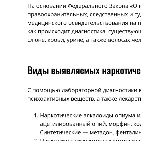
На основании Федерального Закона «О н
правоохранительных, следственных и су
медицинского освидетельствования на п
как происходит диагностика, существую
слюне, крови, урине, а также волосах че
Виды выявляемых наркотиче
С помощью лабораторной диагностики в
психоактивных веществ, а также лекарс
Наркотические алкалоиды опиума и
ацетилированный опий, морфин, код
Синтетические — метадон, фенталин
Наркотики-стимуляторы к которым о