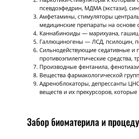
псевдоэфедрин, МДМА (экстази), си
Амфетамины, стимуляторы центральн
медицинские препараты на основе с
Каннабиноиды — марихуана, гашиш,
Галлюциногены — ЛСД, псилоцин, п
Сильнодействующие седативные и п
противоэпилептические средства, 
Производные фентанила, фенотиазин
Вещества фармакологической групп
Адреноблокаторы, депрессанты ЦНС
веществ и их прекурсоров, которые
Забор биоматерила и процед